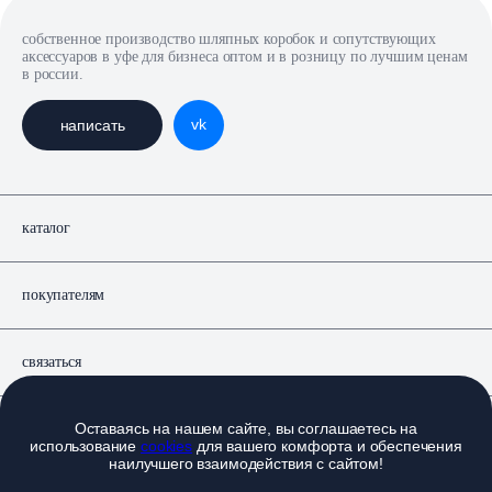
собственное производство шляпных коробок и сопутствующих
аксессуаров в уфе для бизнеса оптом и в розницу по лучшим ценам
в россии.
vk
написать
каталог
покупателям
связаться
Оставаясь на нашем сайте, вы соглашаетесь на
документы
использование
cookies
для вашего комфорта и обеспечения
наилучшего взаимодействия с сайтом!