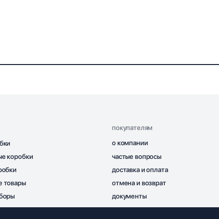
покупателям
о компании
бки
ые коробки
частые вопросы
робки
доставка и оплата
е товары
отмена и возврат
аборы
документы
зы
контакты