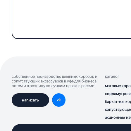
собственное производство шляпных коробок и
каталог
сопутствующих аксессуаров в уфе для бизнеса
оптом и в розницу по лучшим ценам в россии.
матовые коро
перламутров
vk
написать
бархатные ко
сопуствующи
акционные н
оптовые зака