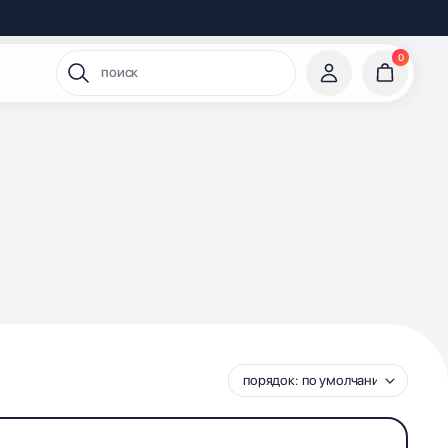
0
поиск