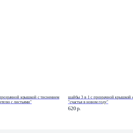
 прозрачной крышкой с тиснением
шайбы 3 в 1 с прозрачной крышкой 
телю с листьями"
"счастья в новом году"
620
р.