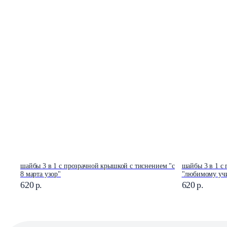
шайбы 3 в 1 с прозрачной крышкой с тиснением "с
шайбы 3 в 1 с
8 марта узор"
"любимому учи
620
р.
620
р.