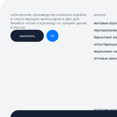
собственное производство шляпных коробок
каталог
и сопутствующих аксессуаров в уфе для
бизнеса оптом и в розницу по лучшим ценам
матовые коро
в россии.
перламутров
vk
написать
бархатные ко
сопуствующи
акционные н
оптовые зака
политика ко
© 2020-2025 kingpackufa
публичная о