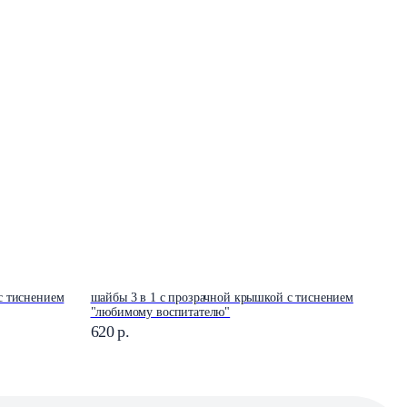
с тиснением
шайбы 3 в 1 с прозрачной крышкой с тиснением
"любимому воспитателю"
620
р.