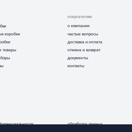
покупателям
о компании
бки
ые коробки
частые вопросы
робки
доставка и оплата
е товары
отмена и возврат
аборы
документы
зы
контакты
нфиденциальности
обработка данных
ферта
получение рассылок