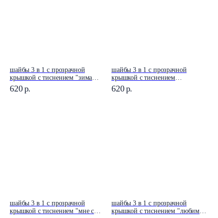
шайбы 3 в 1 с прозрачной
шайбы 3 в 1 с прозрачной
крышкой с тиснением "зима
крышкой с тиснением
пахнет чудом"
"любимому воспитателю"
620
р.
620
р.
шайбы 3 в 1 с прозрачной
шайбы 3 в 1 с прозрачной
крышкой с тиснением "мне с
крышкой с тиснением "любимой