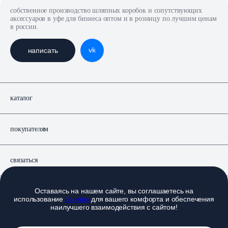
собственное производство шляпных коробок и сопутствующих
аксессуаров в уфе для бизнеса оптом и в розницу по лучшим ценам
в россии.
vk
написать
каталог
покупателям
связаться
Оставаясь на нашем сайте, вы соглашаетесь на
документы
использование
cookies
для вашего комфорта и обеспечения
наилучшего взаимодействия с сайтом!