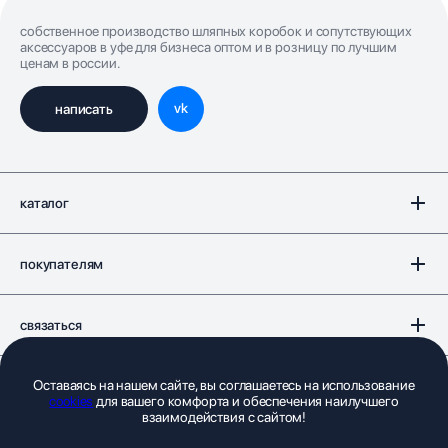
собственное производство шляпных коробок и сопутствующих
аксессуаров в уфе для бизнеса оптом и в розницу по лучшим
ценам в россии.
vk
написать
каталог
покупателям
связаться
Оставаясь на нашем сайте, вы соглашаетесь на использование
документы
cookies
для вашего комфорта и обеспечения наилучшего
взаимодействия с сайтом!